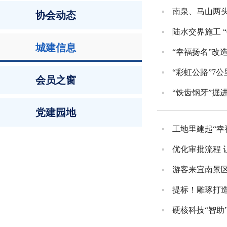
南泉、马山两头
协会动态
陆水交界施工 
城建信息
“幸福扬名”改
“彩虹公路”7公
会员之窗
“铁齿钢牙”掘
党建园地
工地里建起“幸
优化审批流程 
游客来宜南景
提标！雕琢打造
硬核科技“智助