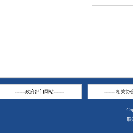
-------政府部门网站-------
------- 相关协会
C
联