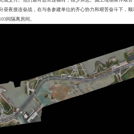
不分昼夜接连奋战，在与各参建单位的齐心协力和艰苦奋斗下，顺
03间隔离房间。