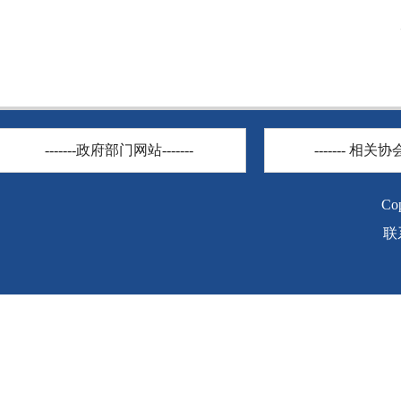
-------政府部门网站-------
------- 相关协会
C
联